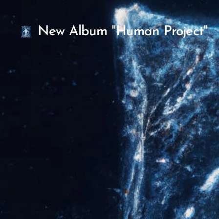
New Album "Human Project"
Angels" Out
Now!