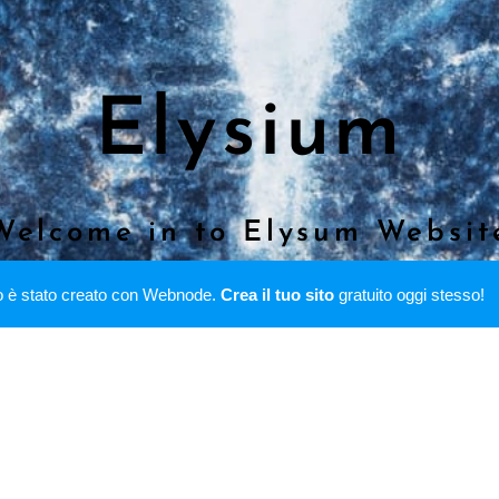
Elysium
Welcome in to Elysum Websit
o è stato creato con Webnode.
Crea il tuo sito
gratuito oggi stesso!
Elysium / Tutti i diritti riservati
Creato con
Webnode